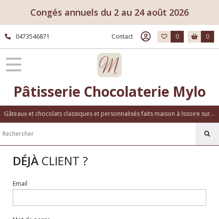
Congés annuels du 2 au 24 août 2026
0473546871
Contact
0
0
Pâtisserie Chocolaterie Mylo
Gâteaux et chocolats classiques et personnalisés faits maison à Issoire sur place ou à emporter
DÉJÀ
CLIENT ?
Email