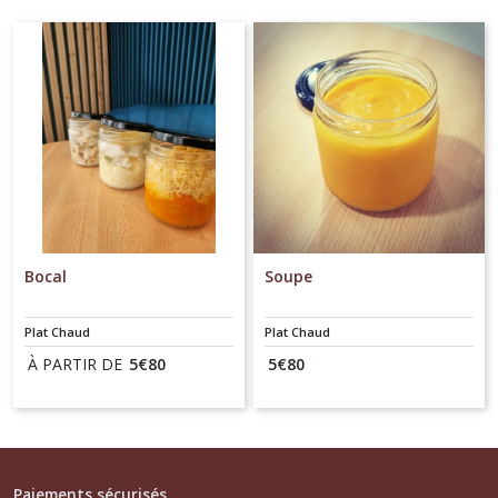
Viennoiserie
salé
(1)
Afficher
les
résultats
Bocal
Soupe
Plat Chaud
Plat Chaud
À PARTIR DE
5
€
80
5
€
80
Paiements sécurisés