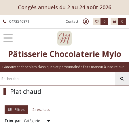
Fermer
Congés annuels du 2 au 24 août 2026
0473546871
Contact
0
0
FILTRES
Tous
les
produits
Pâtisserie Chocolaterie Mylo
Traiteur
salé
Carte
Gâteaux et chocolats classiques et personnalisés faits maison à Issoire sur place ou à emporter
snacking
Sandwich
Plat chaud
(1)
Filtres
2 résultats
Plat
chaud
Trier par
(2)