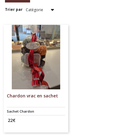
Trier par
Afficher
les
résultats
Chardon vrac en sachet
Sachet Chardon
22
€