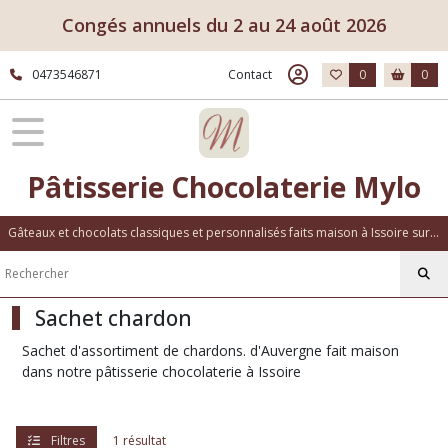
Fermer
Congés annuels du 2 au 24 août 2026
0473546871
Contact
0
0
FILTRES
Tous
les
produits
Pâtisserie Chocolaterie Mylo
Chocolat
Chardon
d'Auvergne
Gâteaux et chocolats classiques et personnalisés faits maison à Issoire sur place ou à emporter
Boîte
chardon
Sachet chardon
(1)
Sachet d'assortiment de chardons. d'Auvergne fait maison
dans notre pâtisserie chocolaterie à Issoire
Sachet
chardon
(1)
Filtres
1 résultat