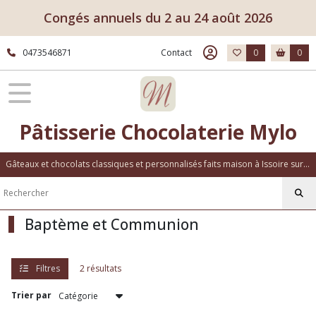
Fermer
Congés annuels du 2 au 24 août 2026
0473546871
Contact
0
0
FILTRES
Tous
les
produits
Pâtisserie Chocolaterie Mylo
Evènement
Baptème
et
Gâteaux et chocolats classiques et personnalisés faits maison à Issoire sur place ou à emporter
Communion
Afficher
Baptème et Communion
les
résultats
Filtres
2 résultats
Trier par