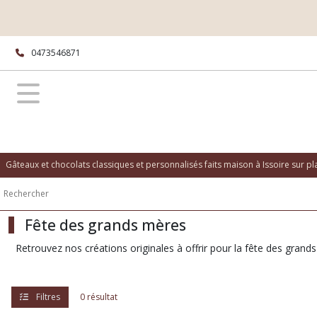
Fermer
0473546871
FILTRES
Tous
les
produits
Afficher
Gâteaux et chocolats classiques et personnalisés faits maison à Issoire sur p
les
résultats
Fête des grands mères
Retrouvez nos créations originales à offrir pour la fête des grands
Filtres
0 résultat