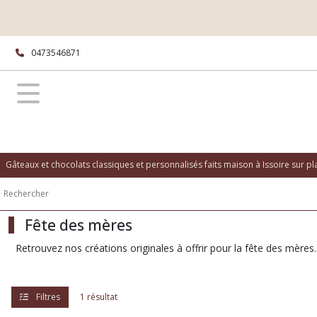
Fermer
0473546871
FILTRES
Tous
les
produits
Evènement
Création
de
Gâteaux et chocolats classiques et personnalisés faits maison à Issoire sur p
saison
Fête
des
mères
Fête des mères
Retrouvez nos créations originales à offrir pour la fête des mères.
Afficher
les
Filtres
1 résultat
résultats