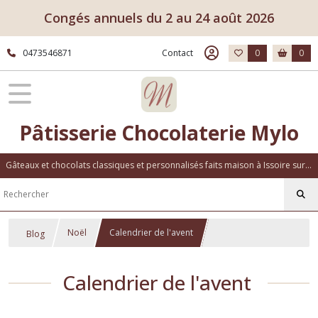
Congés annuels du 2 au 24 août 2026
0473546871
Contact
0
0
Pâtisserie Chocolaterie Mylo
Gâteaux et chocolats classiques et personnalisés faits maison à Issoire sur place ou à emporter
Noël
Calendrier de l'avent
Blog
Calendrier de l'avent