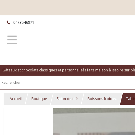
0473546871
Gâteaux et chocolats classiques et personnalisés faits maison à Issoire sur p
Accueil
Boutique
Salon de thé
Boissons froides
Tabl