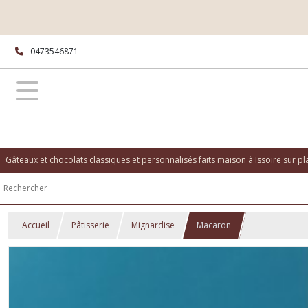
0473546871
Gâteaux et chocolats classiques et personnalisés faits maison à Issoire sur p
Accueil
Pâtisserie
Mignardise
Macaron