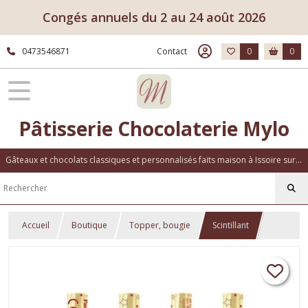
Congés annuels du 2 au 24 août 2026
0473546871
Contact
0
0
Pâtisserie Chocolaterie Mylo
Gâteaux et chocolats classiques et personnalisés faits maison à Issoire sur place ou à emporter
Accueil
Boutique
Topper, bougie
Scintillant