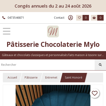
Congés annuels du 2 au 24 août 2026
0473546871
Contact
0
0
Pâtisserie Chocolaterie Mylo
Gâteaux et chocolats classiques et personnalisés faits maison à Issoire sur place ou à emporter
Accueil
Pâtisserie
Entremet
Saint Honoré