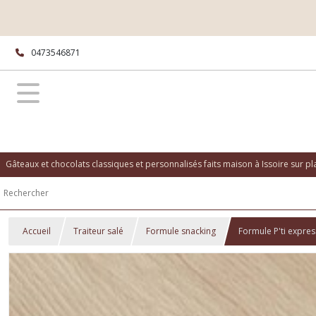
0473546871
Gâteaux et chocolats classiques et personnalisés faits maison à Issoire sur p
Accueil
Traiteur salé
Formule snacking
Formule P'ti expres